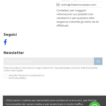
ordini@rfelectriccables.com
Contattaci per maggiori
informazioni sui prodotti che
vendiamo o per qualsiasi altra
esigenza inerente gli ordini da te
effettuati.
Seguici
Newsletter
Puoi annullare l'iscrizione in ogni momenti. A questo scopo, cerca le info di contatto
nelle note legali.
Accetto i Termini e condizioni e
la Privacy Policy
Utilizziamo i cookie per personalizzare contenuti e annunci, per fornire
funzionalità dei social media e per analizzare il nostro traffico.