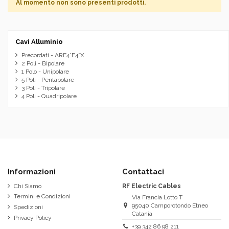
Al momento non sono presenti prodotti.
Cavi Alluminio
Precordati - ARE4*E4*X
2 Poli - Bipolare
1 Polo - Unipolare
5 Poli - Pentapolare
3 Poli - Tripolare
4 Poli - Quadripolare
Informazioni
Contattaci
Chi Siamo
RF Electric Cables
Termini e Condizioni
Via Francia Lotto T
95040 Camporotondo Etneo
Spedizioni
Catania
Privacy Policy
+39 342 86 98 211