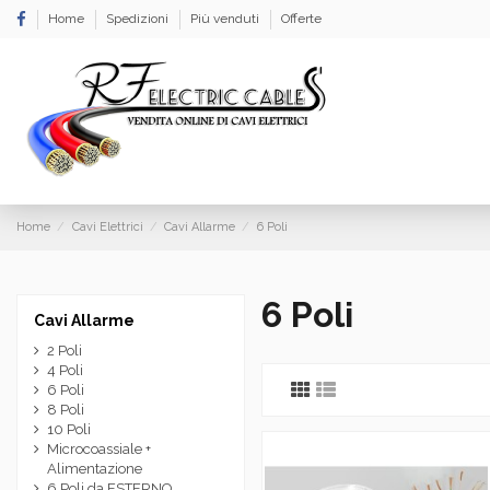
Home
Spedizioni
Più venduti
Offerte
Home
Cavi Elettrici
Cavi Allarme
6 Poli
6 Poli
Cavi Allarme
2 Poli
4 Poli
6 Poli
8 Poli
10 Poli
Microcoassiale +
Alimentazione
6 Poli da ESTERNO