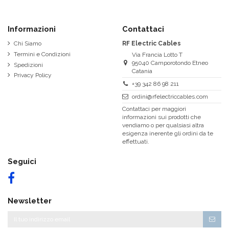
Informazioni
Contattaci
Chi Siamo
RF Electric Cables
Termini e Condizioni
Via Francia Lotto T
95040 Camporotondo Etneo
Spedizioni
Catania
Privacy Policy
+39 342 86 98 211
ordini@rfelectriccables.com
Contattaci per maggiori
informazioni sui prodotti che
vendiamo o per qualsiasi altra
esigenza inerente gli ordini da te
effettuati.
Seguici
Newsletter