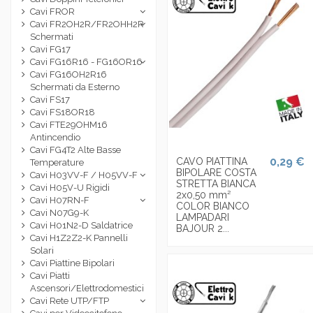
Cavi FROR
Cavi FR2OH2R/FR2OHH2R
Schermati
Cavi FG17
Cavi FG16R16 - FG16OR16
Cavi FG16OH2R16
Schermati da Esterno
Cavi FS17
Cavi FS18OR18
Cavi FTE29OHM16
Antincendio
Cavi FG4T2 Alte Basse
0,29 €
CAVO PIATTINA
Temperature
BIPOLARE COSTA
Cavi H03VV-F / H05VV-F
STRETTA BIANCA
Cavi H05V-U Rigidi
2x0,50 mm²
Cavi H07RN-F
COLOR BIANCO
Cavi N07G9-K
LAMPADARI
Cavi H01N2-D Saldatrice
BAJOUR 2...
Cavi H1Z2Z2-K Pannelli
Solari
Cavi Piattine Bipolari
Cavi Piatti
Ascensori/Elettrodomestici
Cavi Rete UTP/FTP