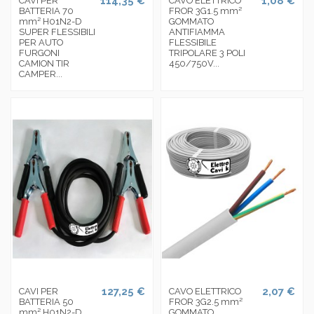
114,35 €
1,08 €
CAVI PER
CAVO ELETTRICO
BATTERIA 70
FROR 3G1.5 mm²
mm² H01N2-D
GOMMATO
SUPER FLESSIBILI
ANTIFIAMMA
PER AUTO
FLESSIBILE
FURGONI
TRIPOLARE 3 POLI
CAMION TIR
450/750V...
CAMPER...
127,25 €
2,07 €
CAVI PER
CAVO ELETTRICO
BATTERIA 50
FROR 3G2.5 mm²
mm² H01N2-D
GOMMATO