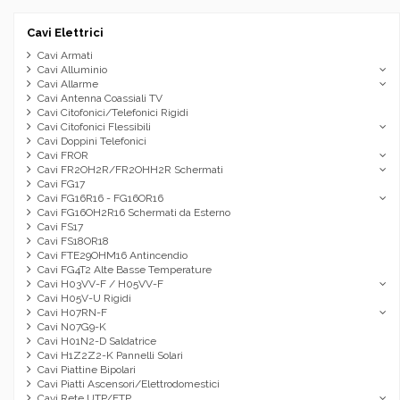
Cavi Elettrici
Cavi Armati
Cavi Alluminio
Cavi Allarme
Cavi Antenna Coassiali TV
Cavi Citofonici/Telefonici Rigidi
Cavi Citofonici Flessibili
Cavi Doppini Telefonici
Cavi FROR
Cavi FR2OH2R/FR2OHH2R Schermati
Cavi FG17
Cavi FG16R16 - FG16OR16
Cavi FG16OH2R16 Schermati da Esterno
Cavi FS17
Cavi FS18OR18
Cavi FTE29OHM16 Antincendio
Cavi FG4T2 Alte Basse Temperature
Cavi H03VV-F / H05VV-F
Cavi H05V-U Rigidi
Cavi H07RN-F
Cavi N07G9-K
Cavi H01N2-D Saldatrice
Cavi H1Z2Z2-K Pannelli Solari
Cavi Piattine Bipolari
Cavi Piatti Ascensori/Elettrodomestici
Cavi Rete UTP/FTP