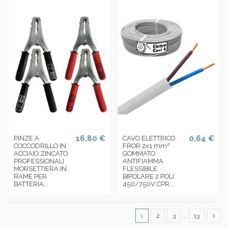
16,80 €
0,64 €
PINZE A
CAVO ELETTRICO
COCCODRILLO IN
FROR 2x1 mm²
ACCIAIO ZINCATO
GOMMATO
PROFESSIONALI
ANTIFIAMMA
MORSETTIERA IN
FLESSIBILE
RAME PER
BIPOLARE 2 POLI
BATTERIA...
450/750V CPR...
1
2
3
…
13