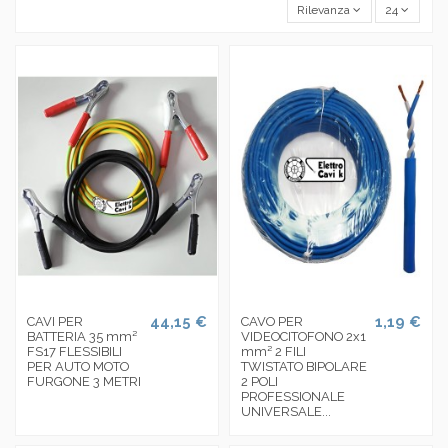
Rilevanza
24
44,15 €
1,19 €
CAVI PER
CAVO PER
BATTERIA 35 mm²
VIDEOCITOFONO 2x1
FS17 FLESSIBILI
mm² 2 FILI
PER AUTO MOTO
TWISTATO BIPOLARE
FURGONE 3 METRI
2 POLI
PROFESSIONALE
UNIVERSALE...