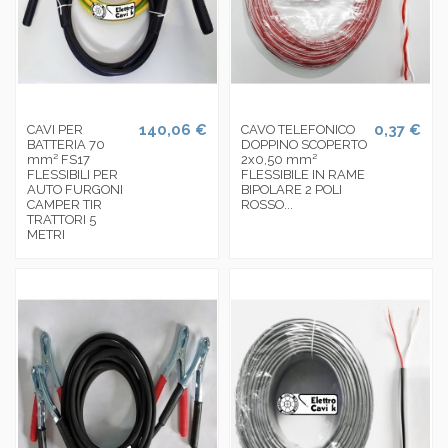
140,06 €
0,37 €
CAVI PER
CAVO TELEFONICO
BATTERIA 70
DOPPINO SCOPERTO
mm² FS17
2x0,50 mm²
FLESSIBILI PER
FLESSIBILE IN RAME
AUTO FURGONI
BIPOLARE 2 POLI
CAMPER TIR
ROSSO...
TRATTORI 5
METRI