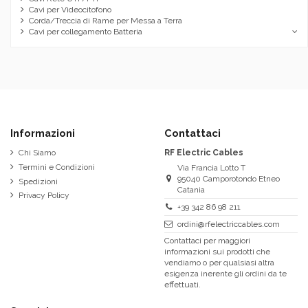
Cavi per Videocitofono
Corda/Treccia di Rame per Messa a Terra
Cavi per collegamento Batteria
Informazioni
Contattaci
Chi Siamo
RF Electric Cables
Termini e Condizioni
Via Francia Lotto T
95040 Camporotondo Etneo
Spedizioni
Catania
Privacy Policy
+39 342 86 98 211
ordini@rfelectriccables.com
Contattaci per maggiori
informazioni sui prodotti che
vendiamo o per qualsiasi altra
esigenza inerente gli ordini da te
effettuati.